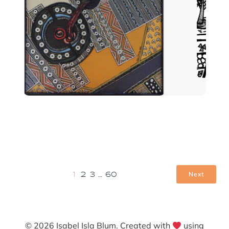
Next
1
2
3
…
60
© 2026 Isabel Isla Blum. Created with
using