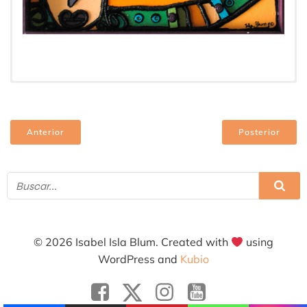
Muestra Colectiva Espacio Escarlata 4 Artistas 2010
Esta pintura fue inspirada en los diferentes formas
Cronología:
2010
de los edificios de la ciudad. Isabel
Tipo:
Pintura
Soporte:
Madera
Técnica:
Collage
Anterior
Posterior
Tamaño:
0,52 x 0,62 m
© 2026 Isabel Isla Blum. Created with
using
WordPress and
Kubio