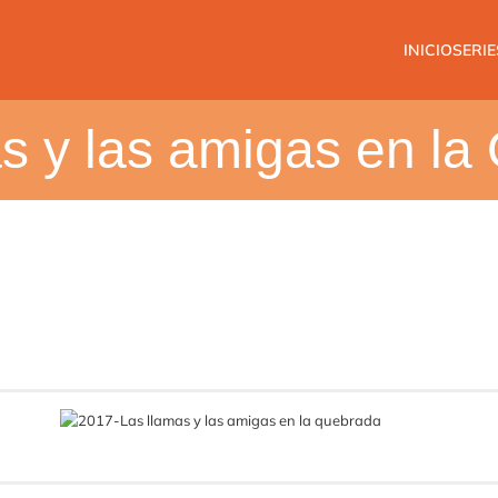
INICIO
SERIE
s y las amigas en l
Cronología:
2017