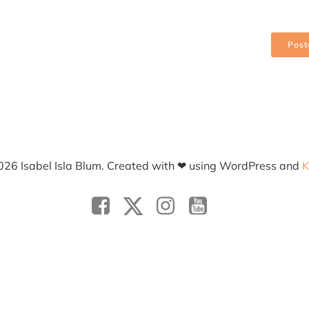
Tipo:
Dibujo
Soporte:
Papel 400 grs.
Técnica:
Acrílico
Post
Tamaño:
0,25 x 0,35 m
Banda Cromática:
Colores
026 Isabel Isla Blum. Created with ❤ using WordPress and
K