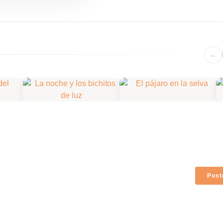
←
Post