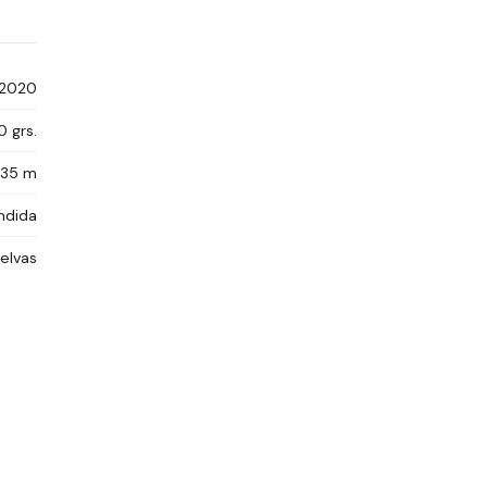
2020
0 grs.
,35 m
ndida
elvas