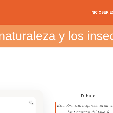
INICIO
SERIE
naturaleza y los inse
Dibujo
Esta obra está inspirada en mi vi
las Cataratas del Iguazú.