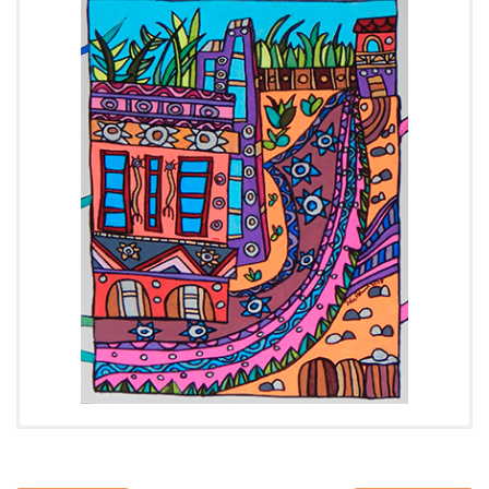
Cronología:
2018
Tipo:
Dibujo
Soporte:
Papel 400 grs.