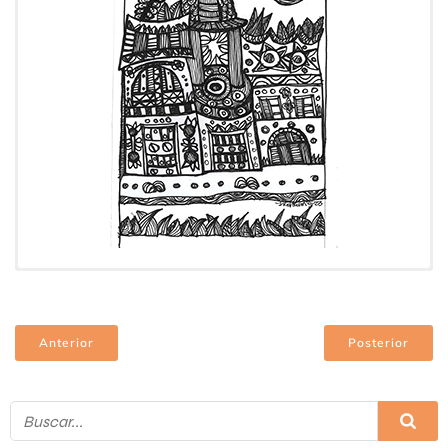
Cronología:
2023
Tipo:
Dibujo
Soporte:
Papel
Técnica:
Fibra
Anterior
Posterior
Tamaño:
0,20 x 0,15 m
Banda Cromática:
Blanco y Negro