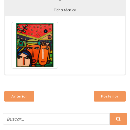
Ficha técnica
Tipo:
Salón
Cronología:
2010
Organizador:
Sociedad Argentina de Artistas Plásticos
Lugar:
Sociedad Argentina de Actores
Anterior
Posterior
Ciudad:
Ciudad Autónoma de Buenos Aires
País:
Argentina