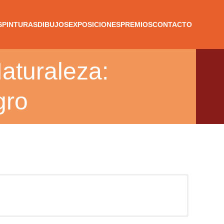
S
PINTURAS
DIBUJOS
EXPOSICIONES
PREMIOS
CONTACTO
Naturaleza:
gro
Cronología:
2023