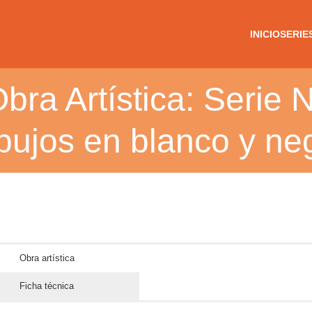
INICIO
SERIE
bra Artística: Serie 
bujos en blanco y ne
Obra artística
Ficha técnica