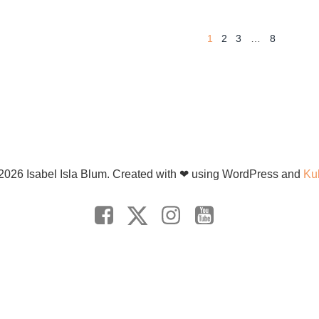
1
2
3
…
8
Ba
2026 Isabel Isla Blum. Created with ❤ using WordPress and
Ku