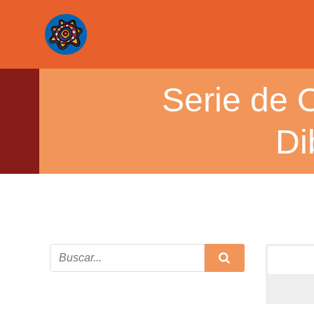
Serie de O
Di